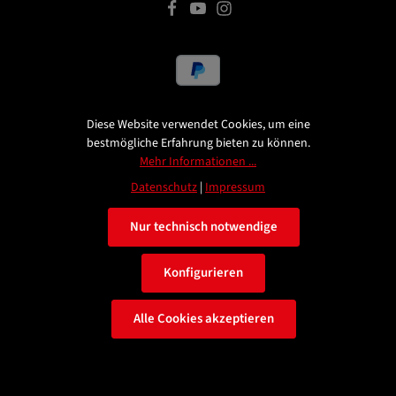
Alle Preise inkl. gesetzl. Mehrwertsteuer zzgl.
Versandkosten
Diese Website verwendet Cookies, um eine
und ggf. Nachnahmegebühren, wenn nicht anders angegeben.
bestmögliche Erfahrung bieten zu können.
Mehr Informationen ...
© 2026 HST Turbotuning
Datenschutz
|
Impressum
Nur technisch notwendige
Konfigurieren
Alle Cookies akzeptieren