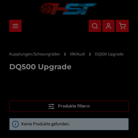
nhalt springen
Warenkor
Kupplungen/Schwungräder
VW/Audi
DQ500 Upgrade
DQ500 Upgrade
Produkte filtern
Keine Produkte gefunden.