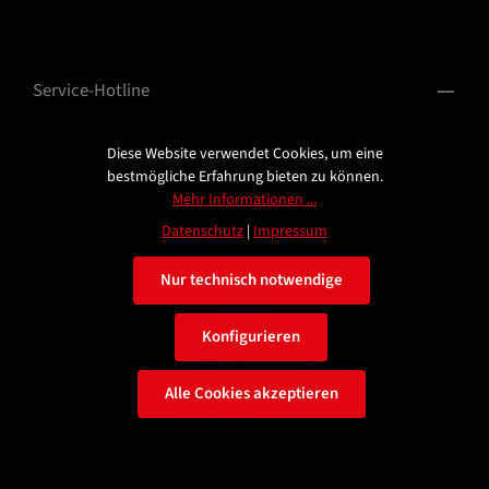
Service-Hotline
Information
Diese Website verwendet Cookies, um eine
bestmögliche Erfahrung bieten zu können.
Mehr Informationen ...
Datenschutz
|
Impressum
Nur technisch notwendige
Konfigurieren
Alle Preise inkl. gesetzl. Mehrwertsteuer zzgl.
Versandkosten
und ggf. Nachnahmegebühren, wenn nicht anders angegeben.
Alle Cookies akzeptieren
© 2026 HST Turbotuning