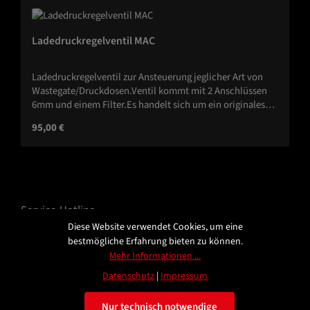
Ladedruckregelventil MAC
Ladedruckregelventil zur Ansteuerung jeglicher Art von
Wastegate/Druckdosen.Ventil kommt mit 2 Anschlüssen
6mm und einem Filter.Es handelt sich um ein originales
MAC Ventil.
Regulärer Preis:
95,00 €
Service-Hotline
Diese Website verwendet Cookies, um eine
bestmögliche Erfahrung bieten zu können.
Information
Mehr Informationen ...
Datenschutz
|
Impressum
Nur technisch notwendige