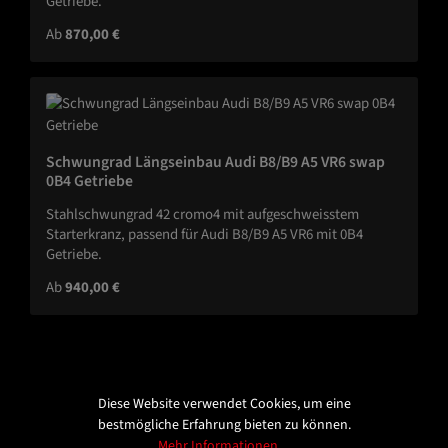
Getriebe.
Regulärer Preis:
Ab
870,00 €
Schwungrad Längseinbau Audi B8/B9 A5 VR6 swap
0B4 Getriebe
Stahlschwungrad 42 cromo4 mit aufgeschweisstem
Starterkranz, passend für Audi B8/B9 A5 VR6 mit 0B4
Getriebe.
Regulärer Preis:
Ab
940,00 €
Diese Website verwendet Cookies, um eine
Service-Hotline
bestmögliche Erfahrung bieten zu können.
Mehr Informationen ...